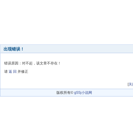
出现错误！
错误原因：对不起，该文章不存在！
请
返 回
并修正
[
关
版权所有©
g55j小说网