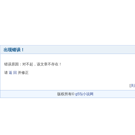
出现错误！
错误原因：对不起，该文章不存在！
请
返 回
并修正
[
关
版权所有©
g55j小说网