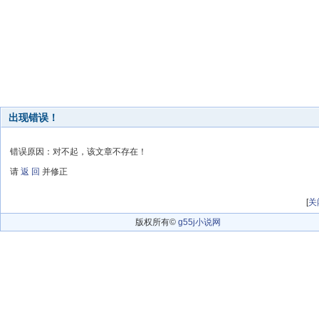
出现错误！
错误原因：对不起，该文章不存在！
请
返 回
并修正
[
关
版权所有©
g55j小说网