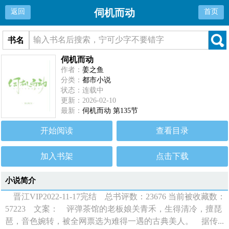
伺机而动
返回
首页
书名
伺机而动
作者：
姜之鱼
分类：
都市小说
状态：连载中
更新：2026-02-10
最新：
伺机而动 第135节
开始阅读
查看目录
加入书架
点击下载
小说简介
晋江VIP2022-11-17完结 总书评数：23676 当前被收藏数：
57223 文案： 评弹茶馆的老板娘关青禾，生得清冷，擅琵
琶，音色婉转，被全网票选为难得一遇的古典美人。 据传...