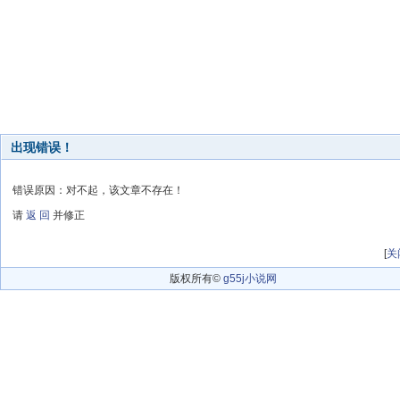
出现错误！
错误原因：对不起，该文章不存在！
请
返 回
并修正
[
关
版权所有©
g55j小说网