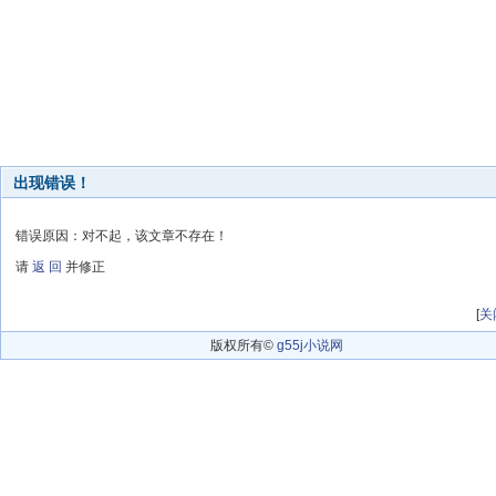
出现错误！
错误原因：对不起，该文章不存在！
请
返 回
并修正
[
关
版权所有©
g55j小说网