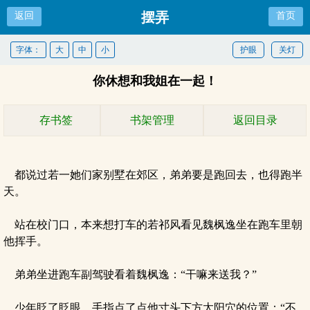
摆弄
返回
首页
字体：
大
中
小
护眼
关灯
你休想和我姐在一起！
存书签
书架管理
返回目录
都说过若一她们家别墅在郊区，弟弟要是跑回去，也得跑半
天。
站在校门口，本来想打车的若祁风看见魏枫逸坐在跑车里朝
他挥手。
弟弟坐进跑车副驾驶看着魏枫逸：“干嘛来送我？”
少年眨了眨眼，手指点了点他寸头下方太阳穴的位置：“不