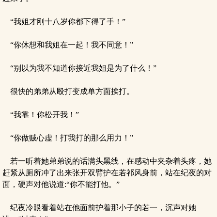
“我姐才刚十八岁你都下得了手！”
“你休想和我姐在一起！我不同意！”
“别以为我不知道你接近我姐是为了什么！”
很快的弟弟从殴打变成单方面挨打。
“我靠！你松开我！”
“你做贼心虚！打我打的那么用力！”
若一听着她弟弟说的话满头黑线，在感动中夹杂着头疼，她
赶紧从厕所冲了出来张开双臂护在若祁风身前，站在纪夜的对
面，硬声对他说道:“你不能打他。”
纪夜冷眼看着站在他面前护着那小子的若一，沉声对她