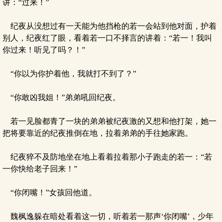
讲：“过来！”
纪夜从没想过有一天能为他挡枪的若一会站到他对面，护着
别人，纪夜红了眼，看着若一口不择言的讲着：“若一！我叫
你过来！听见了吗？！”
“你以为你护着他，我就打不到了？”
“你敢凶我姐！”弟弟吼回纪夜。
若一见脸都青了一块的弟弟被纪夜激的又想和他打架，她一
把将要靠近的纪夜推倒在地，拉着弟弟的手往她家跑。
纪夜猝不及防地坐在地上看着拉着那小子跑走的若一：“若
一你快给老子回来！”
“你闭嘴！”女孩回他道。
魏枫逸躲在暗处看着这一切，听着若一那声‘你闭嘴’，少年