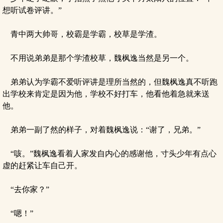
想听试卷评讲。”
青中两大帅哥，校霸是学霸，校草是学渣。
不用说弟弟是那个学渣校草，魏枫逸当然是另一个。
弟弟认为学霸不爱听评讲是理所当然的，但魏枫逸真不听跑
出学校来肯定是因为他，学校不好打车，他看他着急就来送
他。
弟弟一副了然的样子，对着魏枫逸说：“谢了，兄弟。”
“咳。”魏枫逸看着人家发自内心的感谢他，寸头少年有点心
虚的赶紧让车自己开。
“去你家？”
“嗯！”